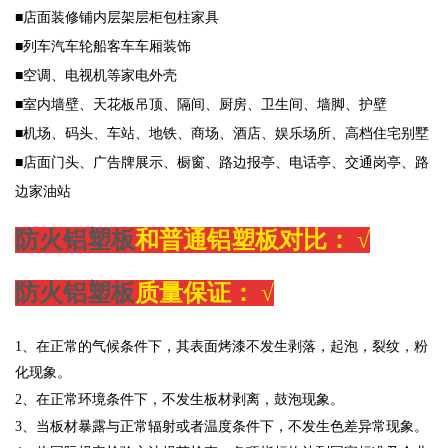
■店面装修铺内层架层柜包柱家具
■列车汽车轮船客车车厢装饰
■空调、电视机等家电外壳
■室内墙壁、天花板吊顶、隔间、厨房、卫生间、墙脚、护壁
■机场、码头、车站、地铁、商场、酒店、娱乐场所、高档住宅别墅
■店面门头、广告牌展示、橱窗、路边报亭、电话亭、交通岗亭、路
边家油站
防火铝塑板
和普通铝塑板对比：
√
防火铝塑板
质量保证：
√
1、在正常的气候条件下，其表面烤漆不发生剥落，起泡，裂纹，粉
化现象。
2、在正常环境条件下，不发生板材剥离，鼓泡现象。
3、当板材暴露与正常辐射或者温度条件下，不发生色差异常现象。