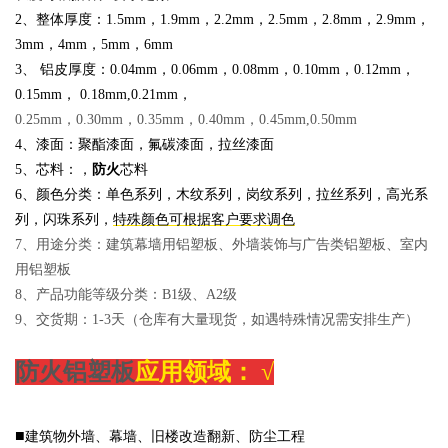
2、整体厚度：1.5mm，
1.
9mm，2.2mm，2.5mm，2.8mm，2.9mm，
3mm，4mm，5mm，6mm
3、 铝皮厚度：
0.04mm，0.06mm，0.08mm，0.10mm，0.12mm，
0.15mm， 0.18m
m,0.21mm，
0.25mm，0.30mm，0.35mm，0.40mm，0.45mm,0.50mm
4、漆面：聚酯漆面，氟碳漆面，拉丝漆面
5、芯料：，
防火
芯料
6、颜色分类：单色系列，木纹系列，岗纹系列，拉丝系列，高光系
列，闪珠系列，
特殊颜色可根据客户要求调色
7、用途分类：建筑幕墙用铝塑板、外墙装饰与广告类铝塑板、室内
用铝塑板
8、产品功能等级分类：B1级、A2级
9、交货期：1-3天（仓库有大量现货，如遇特殊情况需安排生产）
防火铝塑板
应用领域：
√
■
建筑物外墙、幕墙、旧楼改造翻新、防尘工程