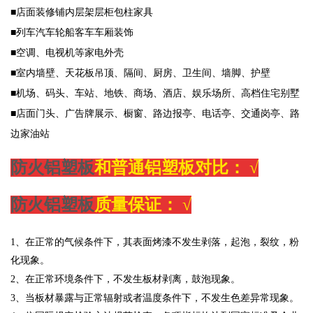
■店面装修铺内层架层柜包柱家具
■列车汽车轮船客车车厢装饰
■空调、电视机等家电外壳
■室内墙壁、天花板吊顶、隔间、厨房、卫生间、墙脚、护壁
■机场、码头、车站、地铁、商场、酒店、娱乐场所、高档住宅别墅
■店面门头、广告牌展示、橱窗、路边报亭、电话亭、交通岗亭、路
边家油站
防火铝塑板
和普通铝塑板对比：
√
防火铝塑板
质量保证：
√
1、在正常的气候条件下，其表面烤漆不发生剥落，起泡，裂纹，粉
化现象。
2、在正常环境条件下，不发生板材剥离，鼓泡现象。
3、当板材暴露与正常辐射或者温度条件下，不发生色差异常现象。