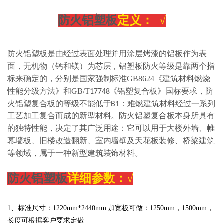
防火铝塑板
定义： √
防火铝塑板是由经过表面处理并用涂层烤漆的铝板作为表
面，无机物（钙和镁）为芯层，铝塑板防火等级是靠两个指
GB8624
《建筑材料燃烧
标来确定的，分别是国家强制标准
性能分级方法》
GB/T
《铝塑复合板》
和
17748
国标要求，防
火铝塑复合板的等级不能低于B1：难燃建筑材料经过一系列
工艺加工复合而成的新型材料。防火铝塑复合板本身所具有
的独特性能，决定了其广泛用途：它可以用于大楼外墙、帷
幕墙板、旧楼改造翻新、室内墙壁及天花板装修、桥梁建筑
等领域，属于一种新型建筑装饰材料。
防火铝塑板
详细参数：√
1、标准尺寸：
1220
mm*2440mm 加宽板可做：
1250mm，1500mm，
长度可根据客户要求定做