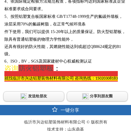
4、依国际规定检验方法规范检查，各项指标均达到国家标准及企业
标准要求或合同要求。
5、按照铝塑复合板国家标准
GB/T17748-1999生产的氟碳外墙板，
涂层采用
70%的氟碳树脂，在正常气候环境条
件下使用，我们可以提供
15-20年以上的质量保证。防火型铝塑板，
除具有普通铝塑板的物理力学性能外，
还具有很好的防火性能，其燃烧性能达到或超过
QB8624规定的B1
级。
6、
ISO，BV，SGS及国家建材中心权威检测认证
咨询
防火铝塑板
：
就找临沂市兴达铝塑装饰材料有限公司 咨询热线：15020308183
发送给朋友
分享到朋友圈
一键分享
临沂市兴达铝塑装饰材料有限公司 © 版权所有
技术支持：山东鼎基