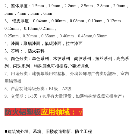
2、整体厚度：1.5mm，
1.
9mm，2.2mm，2.5mm，2.8mm，2.9mm，
3mm，4mm，5mm，6mm
3、 铝皮厚度：
0.04mm，0.06mm，0.08mm，0.10mm，0.12mm，
0.15mm， 0.18m
m,0.21mm，
0.25mm，0.30mm，0.35mm，0.40mm，0.45mm,0.50mm
4、漆面：聚酯漆面，氟碳漆面，拉丝漆面
5、芯料：，
防火
芯料
6、颜色分类：单色系列，木纹系列，岗纹系列，拉丝系列，高光系
列，闪珠系列，
特殊颜色可根据客户要求调色
7、用途分类：建筑幕墙用铝塑板、外墙装饰与广告类铝塑板、室内
用铝塑板
8、产品功能等级分类：B1级、A2级
9、交货期：1-3天（仓库有大量现货，如遇特殊情况需安排生产）
防火铝塑板
应用领域：
√
■
建筑物外墙、幕墙、旧楼改造翻新、防尘工程