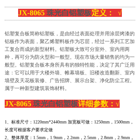
JX-8065
珠光白铝塑板
定义： √
铝塑复合板简称铝塑板，是由经过表面处理并用涂层烤漆的
铝板作为表面，聚乙烯塑料板作为芯层，经过一系列工艺加
工复合而成的新型材料。铝塑板大致可分室外、室内用两
种，再可分为防火型和一般型。现在市场大量销售的均为一
般型。铝塑复合板本身所具有的独特性能，决定了其广泛用
途：它可以用于大楼外墙、帷幕墙板、旧楼改造翻新、室内
墙壁及天花板装修、广告招牌、展示台架、净化防尘工程。
属于一种新型建筑装饰材料。
JX-8065
珠光白铝塑板
详细参数：√
1、标准尺寸：
1220
mm*2440mm 加宽板可做：
1250mm，1500mm，
长度可根据客户要求定做
2、整体厚度：1.5mm，
1.
9mm，2.2mm，2.5mm，2.8mm，2.9mm，