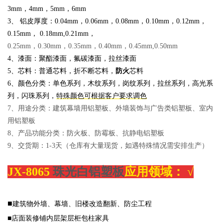
3mm，4mm，5mm，6mm
3、 铝皮厚度：
0.04mm，0.06mm，0.08mm，0.10mm，0.12mm，
0.15mm， 0.18m
m,0.21mm，
0.25mm，0.30mm，0.35mm，0.40mm，0.45mm,0.50mm
4、漆面：聚酯漆面，氟碳漆面，拉丝漆面
5、芯料：普通芯料，折不断芯料，
防火
芯料
6、颜色分类：单色系列，木纹系列，岗纹系列，拉丝系列，高光系
列，闪珠系列，
特殊颜色可根据客户要求调色
7、用途分类：建筑幕墙用铝塑板、外墙装饰与广告类铝塑板、室内
用铝塑板
8、产品功能分类：防火板、防霉板、抗静电铝塑板
9、交货期：1-3天（仓库有大量现货，如遇特殊情况需安排生产）
JX-8065
珠光白铝塑板
应用领域：
√
■
建筑物外墙、幕墙、旧楼改造翻新、防尘工程
■店面装修铺内层架层柜包柱家具