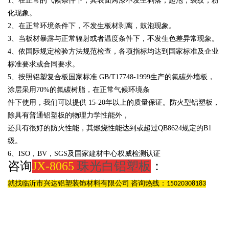
1、在正常的气候条件下，其表面烤漆不发生剥落，起泡，裂纹，粉
化现象。
2、在正常环境条件下，不发生板材剥离，鼓泡现象。
3、当板材暴露与正常辐射或者温度条件下，不发生色差异常现象。
4、依国际规定检验方法规范检查，各项指标均达到国家标准及企业
标准要求或合同要求。
5、按照铝塑复合板国家标准
GB/T17748-1999生产的氟碳外墙板，
涂层采用
70%的氟碳树脂，在正常气候环境条
件下使用，我们可以提供
15-20年以上的质量保证。防火型铝塑板，
除具有普通铝塑板的物理力学性能外，
还具有很好的防火性能，其燃烧性能达到或超过
QB8624规定的B1
级。
6、
ISO，BV，SGS及国家建材中心权威检测认证
咨询
JX-8065
珠光白铝塑板
：
就找临沂市兴达铝塑装饰材料有限公司 咨询热线：15020308183