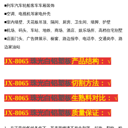
■列车汽车轮船客车车厢装饰
■空调、电视机等家电外壳
■室内墙壁、天花板吊顶、隔间、厨房、卫生间、墙脚、护壁
■机场、码头、车站、地铁、商场、酒店、娱乐场所、高档住宅别墅
■店面门头、广告牌展示、橱窗、路边报亭、电话亭、交通岗亭、路
边家油站
JX-8065
珠光白铝塑板
产品结构：
√
JX-8065
珠光白铝塑板
切割方法：
√
JX-8065
珠光白铝塑板
生熟料对比：
√
JX-8065
珠光白铝塑板
质量保证：
√