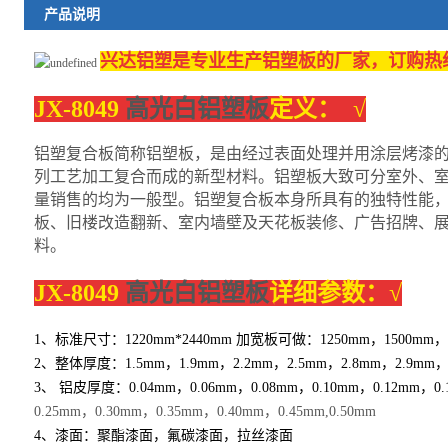
产品说明
兴达铝塑是专业生产铝塑板的厂家，订购热线150
JX-8049
高光白铝塑板
定义： √
铝塑复合板简称铝塑板，是由经过表面处理并用涂层烤漆
列工艺加工复合而成的新型材料。铝塑板大致可分室外、
量销售的均为一般型。铝塑复合板本身所具有的独特性能
板、旧楼改造翻新、室内墙壁及天花板装修、广告招牌、
料。
JX-8049
高光白铝塑板
详细参数：√
1、标准尺寸：
1220
mm*2440mm 加宽板可做：
1250mm，1500mm
2、整体厚度：1.5mm，
1.
9mm，2.2mm，2.5mm，2.8mm，2.9m
3、 铝皮厚度：
0.04mm，0.06mm，0.08mm，0.10mm，0.12mm，0.
0.25mm，0.30mm，0.35mm，0.40mm，0.45mm,0.50mm
4、漆面：聚酯漆面，氟碳漆面，拉丝漆面