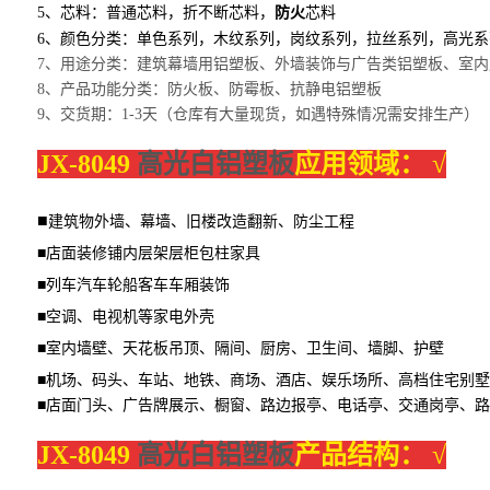
5、芯料：普通芯料，折不断芯料，
防火
芯料
6、颜色分类：单色系列，木纹系列，岗纹系列，拉丝系列，高光
7、用途分类：建筑幕墙用铝塑板、外墙装饰与广告类铝塑板、室内
8、产品功能分类：防火板、防霉板、抗静电铝塑板
9、交货期：1-3天（仓库有大量现货，如遇特殊情况需安排生产）
JX-8049
高光白铝塑板
应用领域：
√
■
建筑物外墙、幕墙、旧楼改造翻新、防尘工程
■店面装修铺内层架层柜包柱家具
■列车汽车轮船客车车厢装饰
■空调、电视机等家电外壳
■室内墙壁、天花板吊顶、隔间、厨房、卫生间、墙脚、护壁
■机场、码头、车站、地铁、商场、酒店、娱乐场所、高档住宅别墅
■店面门头、广告牌展示、橱窗、路边报亭、电话亭、交通岗亭、
JX-8049
高光白铝塑板
产品结构：
√