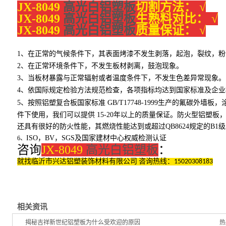
JX-8049
高光白铝塑板
切割方法：
√
JX-8049
高光白铝塑板
生熟料对比：
√
JX-8049
高光白铝塑板
质量保证：
√
1、在正常的气候条件下，其表面烤漆不发生剥落，起泡，裂纹，粉
2、在正常环境条件下，不发生板材剥离，鼓泡现象。
3、当板材暴露与正常辐射或者温度条件下，不发生色差异常现象。
4、依国际规定检验方法规范检查，各项指标均达到国家标准及企
5、按照铝塑复合板国家标准
GB/T17748-1999生产的氟碳外墙板
件下使用，我们可以提供
15-20年以上的质量保证。防火型铝塑
还具有很好的防火性能，其燃烧性能达到或超过
QB8624规定的B1
ISO，BV，SGS及国家建材中心权威检测认证
6、
咨询
JX-8049
高光白铝塑板
：
就找临沂市兴达铝塑装饰材料有限公司 咨询热线：15020308183
相关资讯
揭秘吉祥新世纪铝塑板为什么受欢迎的原因
热