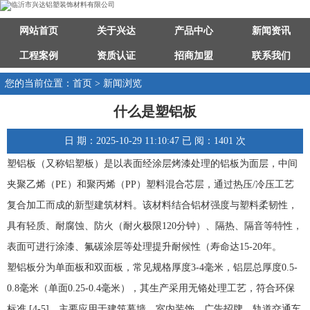
网站首页
关于兴达
产品中心
新闻资讯
工程案例
资质认证
招商加盟
联系我们
您的当前位置：首页 > 新闻浏览
什么是塑铝板
日 期：2025-10-29 11:10:47 已 阅：1401 次
塑铝板（又称铝塑板）是以表面经涂层烤漆处理的铝板为面层，中间
夹聚乙烯（PE）和聚丙烯（PP）塑料混合芯层，通过热压/冷压工艺
复合加工而成的新型建筑材料。该材料结合铝材强度与塑料柔韧性，
具有轻质、耐腐蚀、防火（耐火极限120分钟）、隔热、隔音等特性，
表面可进行涂漆、氟碳涂层等处理提升耐候性（寿命达15-20年。
塑铝板分为单面板和双面板，常见规格厚度3-4毫米，铝层总厚度0.5-
0.8毫米（单面0.25-0.4毫米），其生产采用无铬处理工艺，符合环保
标准 [4-5]。主要应用于建筑幕墙、室内装饰、广告招牌、轨道交通车