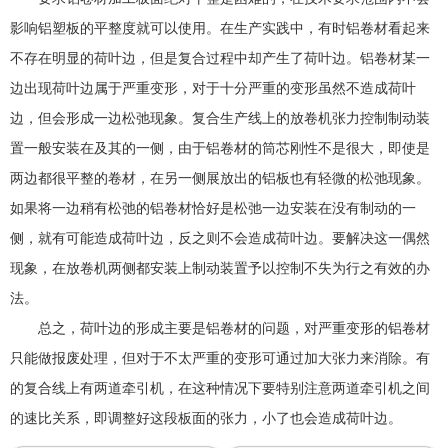
影响铝塑板的平整度就可以使用。在生产实践中，有时铝卷材看起来
不存在明显的荷叶边，但是复合过程中却产生了荷叶边。铝卷材某一
边出现荷叶边属于严重变形，对于十分严重的变形虽然不造成荷叶
边，但会形成一边松弛现象。复合生产线上的放卷机张力控制制动装
置一般安装在及其的一侧，由于铝卷材的筒芯刚性不是很大，即使是
两边都很平整的卷材，在另一侧展放出的铝板也有轻微的松弛现象。
如果将一边稍有松弛的铝卷材恰好是松弛一边安装在没有制动的一
侧，就有可能造成荷叶边，反之则不会造成荷叶边。要解决这一偶然
现象，在放卷机两侧都安装上制动装置予以控制不失为行之有效的办
法。
总之，荷叶边的形成主要是铝卷材的问题，对严重变形的铝卷材
只能做报废处理，但对于不太严重的变形可通过加大张力来消除。有
的复合线上有两道牵引机，在这种情况下要特别注意两道牵引机之间
的速比关系，即调整好这段板面的张力，小了也会造成荷叶边。